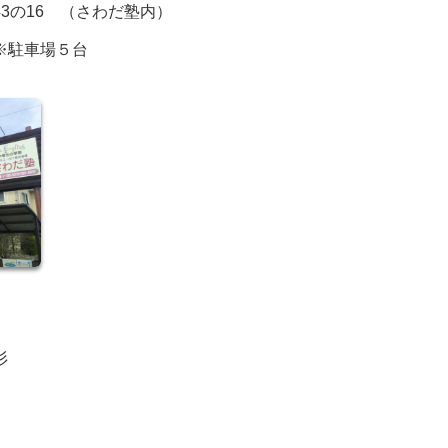
3の16 （さわだ塾内）
※駐車場５台
杉